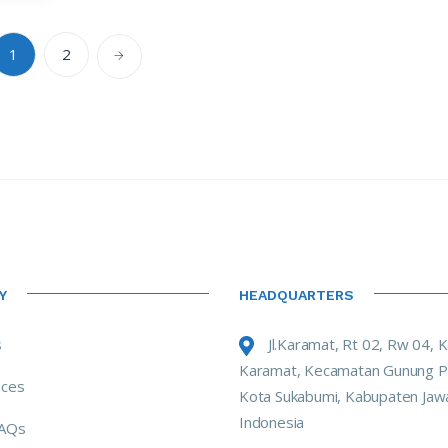
1
2
Y
HEADQUARTERS
s
Jl.Karamat, Rt 02, Rw 04, 
Karamat, Kecamatan Gunung P
ices
Kota Sukabumi, Kabupaten Jawa
Indonesia
FAQs